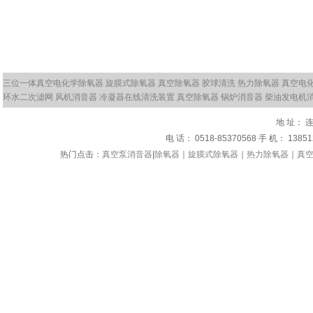
三位一体真空电化学除氧器
旋膜式除氧器
真空除氧器
胶球清洗
热力除氧器
真空电
环水二次滤网
风机消音器
冷凝器在线清洗装置
真空除氧器
锅炉消音器
柴油发电机
地 址：
电 话： 0518-85370568 手 机： 1385
热门点击：
真空泵消音器
|
除氧器
｜
旋膜式除氧器
｜
热力除氧器
｜
真